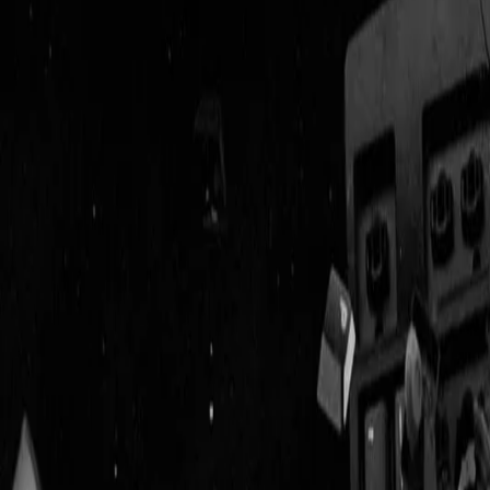
Geenstijl
Vlijmscherp en
ongefilterd nieuws