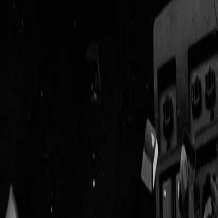
Geenstijl
Vlijmscherp en
ongefilterd nieuws