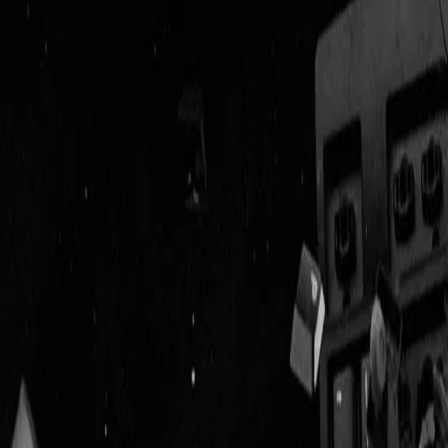
Geenstijl
ingelogd als
lid