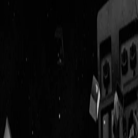
Geenstijl
Vlijmscherp en
ongefilterd nieuws