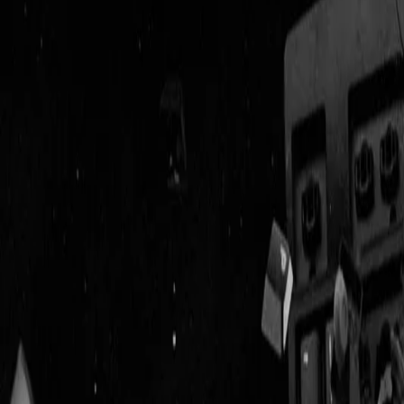
Geenstijl
Vlijmscherp en
ongefilterd nieuws