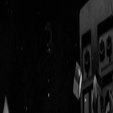
Geenstijl
Vlijmscherp en
ongefilterd nieuws