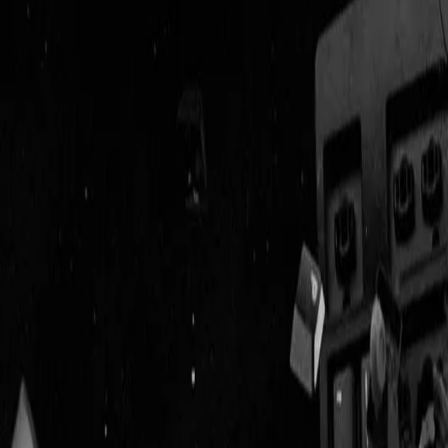
Geenstijl
Vlijmscherp en
ongefilterd nieuws