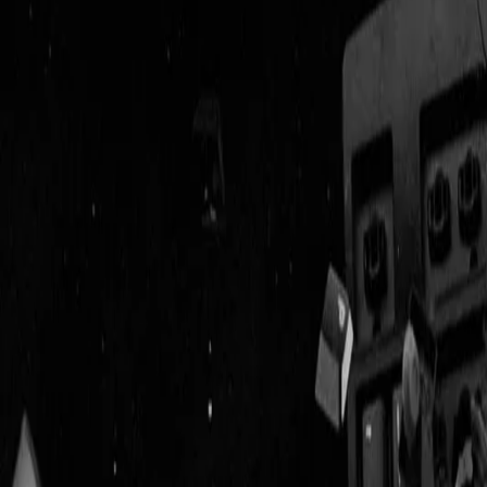
Geenstijl
Vlijmscherp en
ongefilterd nieuws