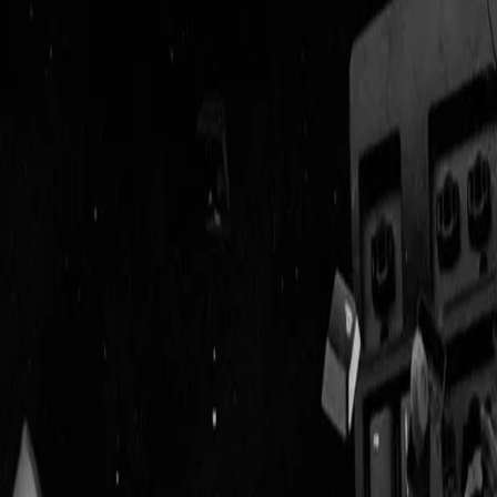
Geenstijl
Vlijmscherp en
ongefilterd nieuws