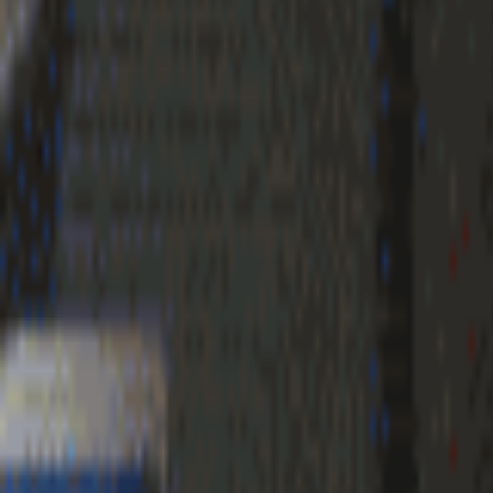
Geenstijl
Vlijmscherp en
ongefilterd nieuws