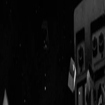
Geenstijl
ingelogd als
lid