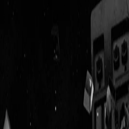
Geenstijl
Vlijmscherp en
ongefilterd nieuws