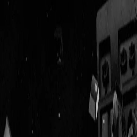
Geenstijl
Vlijmscherp en
ongefilterd nieuws