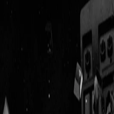
Geenstijl
Vlijmscherp en
ongefilterd nieuws