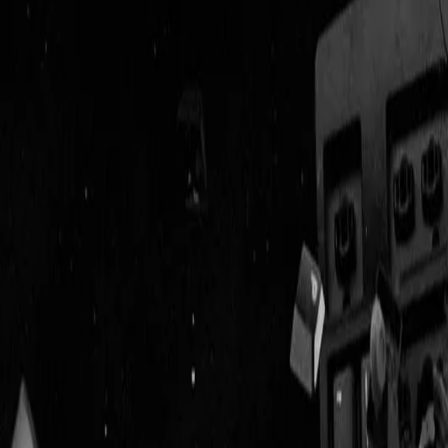
Geenstijl
Vlijmscherp en
ongefilterd nieuws