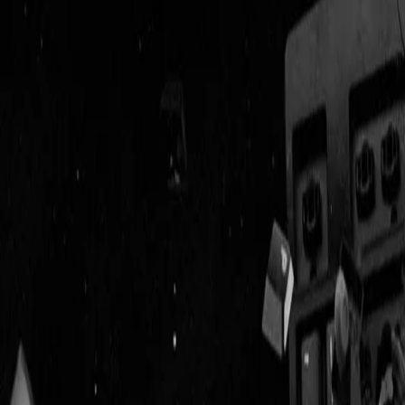
Geenstijl
Vlijmscherp en
ongefilterd nieuws