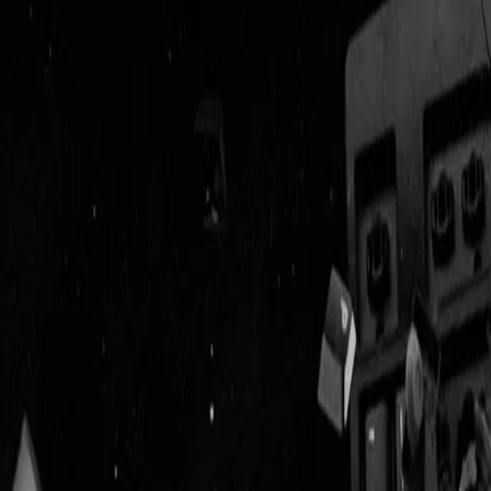
Geenstijl
Vlijmscherp en
ongefilterd nieuws