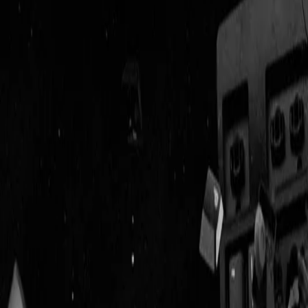
Geenstijl
Vlijmscherp en
ongefilterd nieuws