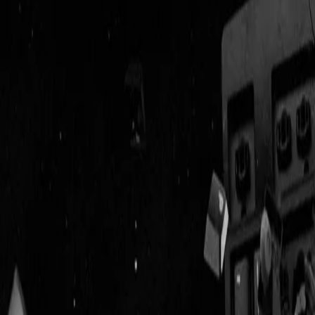
Geenstijl
Vlijmscherp en
ongefilterd nieuws