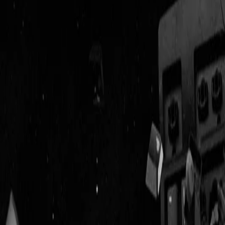
Geenstijl
Vlijmscherp en
ongefilterd nieuws