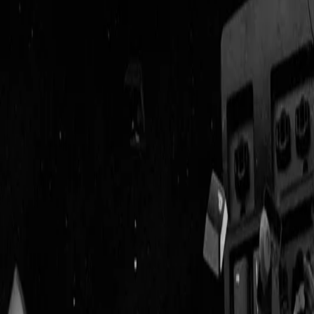
Geenstijl
ingelogd als
lid