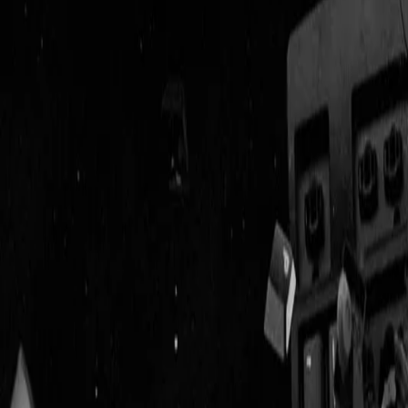
Geenstijl
Vlijmscherp en
ongefilterd nieuws