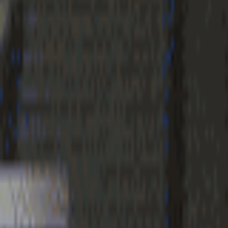
Geenstijl
Vlijmscherp en
ongefilterd nieuws