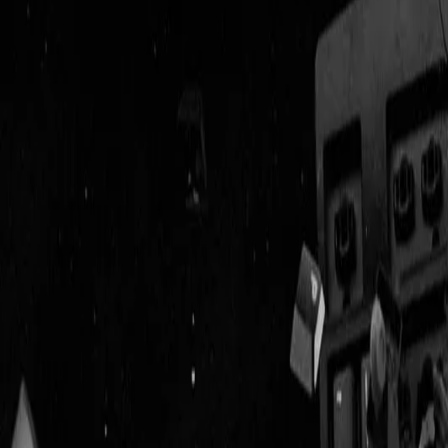
Geenstijl
Vlijmscherp en
ongefilterd nieuws