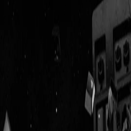
Geenstijl
Vlijmscherp en
ongefilterd nieuws