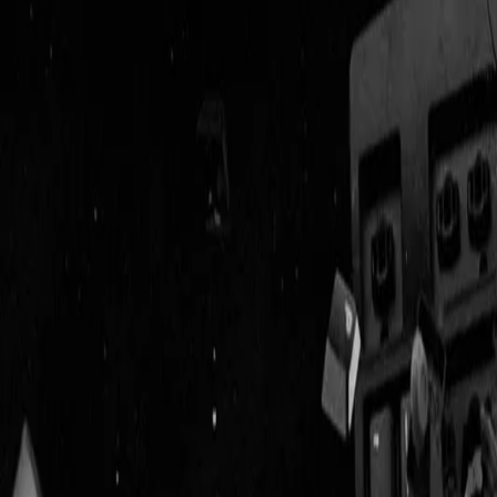
Geenstijl
Vlijmscherp en
ongefilterd nieuws