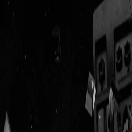
Geenstijl
Vlijmscherp en
ongefilterd nieuws