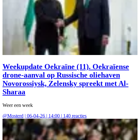
Weekupdate Oekraïne (11). Oekraïense
drone-aanval op Russische oliehaven
Novorossiysk, Zelensky spreekt met Al-
Sharaa
Weer een week
@
Mosterd
|
06-04-26 | 14:00
|
140
reacties