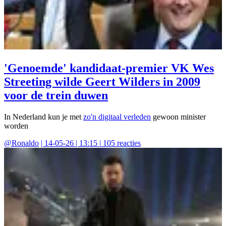
'Genoemde' kandidaat-premier VK Wes
Streeting wilde Geert Wilders in 2009
voor de trein duwen
In Nederland kun je met
zo'n digitaal verleden
gewoon minister
worden
@
Ronaldo
|
14-05-26 | 13:15
|
105
reacties