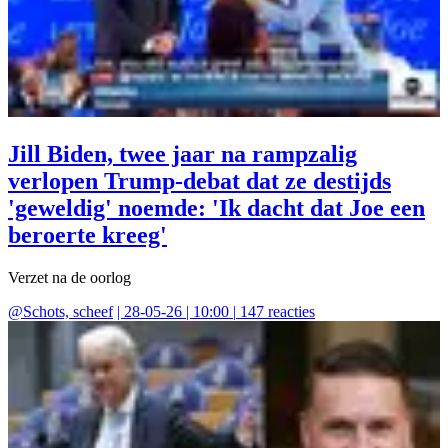
Jill Biden, twee jaar na rampzalig
verlopen Trump-debat dat ze destijds
'geweldig' noemde: 'Ik dacht dat Joe een
beroerte kreeg'
Verzet na de oorlog
@
Schots, scheef
|
28-05-26 | 10:00
|
147
reacties