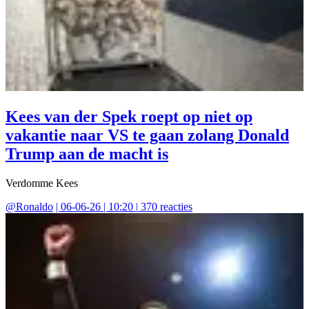
Kees van der Spek roept op niet op
vakantie naar VS te gaan zolang Donald
Trump aan de macht is
Verdomme Kees
@
Ronaldo
|
06-06-26 | 10:20
|
370
reacties