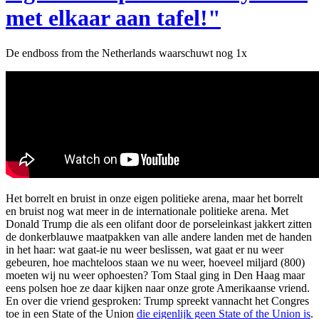
met elkaar aan tafel!"
De endboss from the Netherlands waarschuwt nog 1x
Het borrelt en bruist in onze eigen politieke arena, maar het borrelt
en bruist nog wat meer in de internationale politieke arena. Met
Donald Trump die als een olifant door de porseleinkast jakkert zitten
de donkerblauwe maatpakken van alle andere landen met de handen
in het haar: wat gaat-ie nu weer beslissen, wat gaat er nu weer
gebeuren, hoe machteloos staan we nu weer, hoeveel miljard (800)
moeten wij nu weer ophoesten? Tom Staal ging in Den Haag maar
eens polsen hoe ze daar kijken naar onze grote Amerikaanse vriend.
En over die vriend gesproken: Trump spreekt vannacht het Congres
toe in een State of the Union
die eigenlijk geen State of the Union is
.