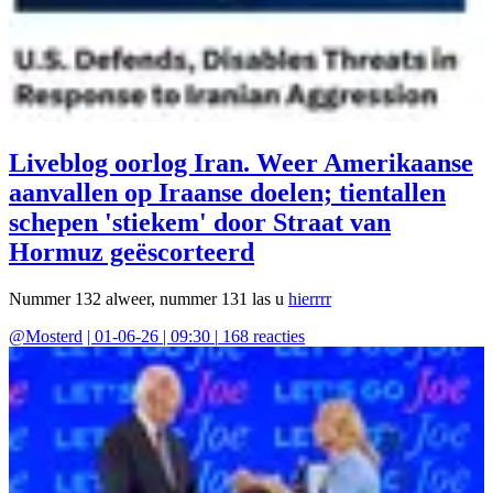
Liveblog oorlog Iran. Weer Amerikaanse
aanvallen op Iraanse doelen; tientallen
schepen 'stiekem' door Straat van
Hormuz geëscorteerd
Nummer 132 alweer, nummer 131 las u
hierrrr
@
Mosterd
|
01-06-26 | 09:30
|
168
reacties