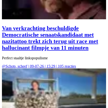
Van verkrachting beschuldigde
Democratische senaatskandidaat met
nazitattoo trekt zich terug uit race met
hallucinant filmpje van 11 minuten
Perfect staaltje linkspopulisme
@
Schots, scheef
|
09-07-26 | 15:29
|
105
reacties