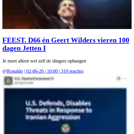
FEEST. D66 én Geert Wilders vieren 100
dagen Jetten I
Je moet alleen wel zelf de slingers ophangen
@
Ronaldo
|
02-06-26 | 10:00
|
319
reacties