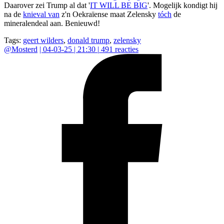
Daarover zei Trump al dat '
IT WILL BE BIG
'. Mogelijk kondigt hij
na de
knieval van
z'n Oekraïense maat Zelensky
tóch
de
mineralendeal aan. Benieuwd!
Tags:
geert wilders
,
donald trump
,
zelensky
@
Mosterd
|
04-03-25 | 21:30
|
491
reacties