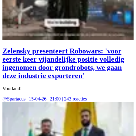
Zelensky presenteert Robowars: 'voor
eerste keer vijandelijke positie volledig
ingenomen door grondrobots, we gaan
deze industrie exporteren'
Voorland!
@
Spartacus
|
15-04-26 | 21:00
|
243
reacties