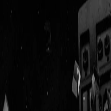
Geenstijl
Vlijmscherp en
ongefilterd nieuws