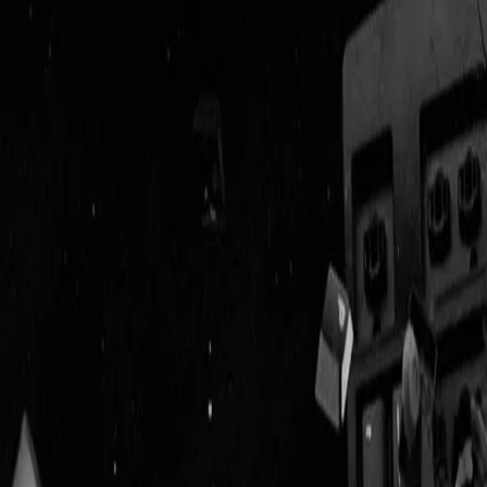
Geenstijl
Vlijmscherp en
ongefilterd nieuws