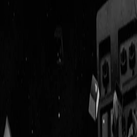
Geenstijl
Vlijmscherp en
ongefilterd nieuws