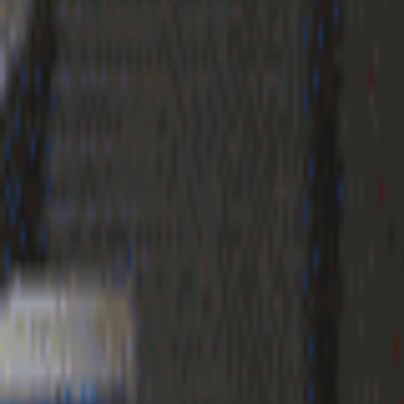
Geenstijl
Vlijmscherp en
ongefilterd nieuws