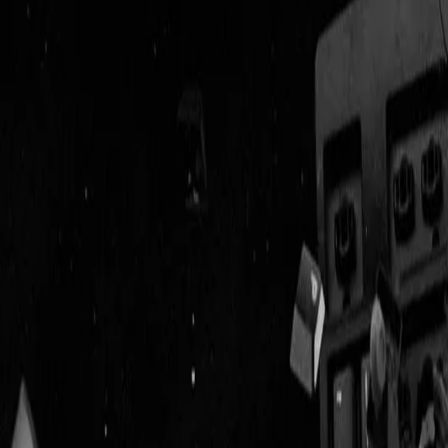
Geenstijl
ingelogd als
lid