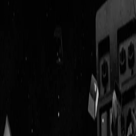
Geenstijl
Vlijmscherp en
ongefilterd nieuws