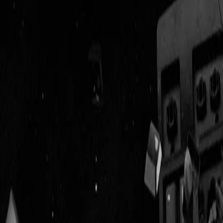
Geenstijl
Vlijmscherp en
ongefilterd nieuws