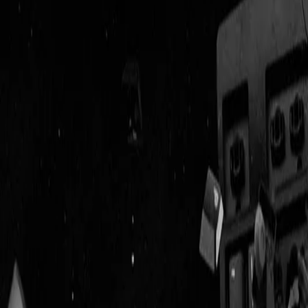
Geenstijl
Vlijmscherp en
ongefilterd nieuws