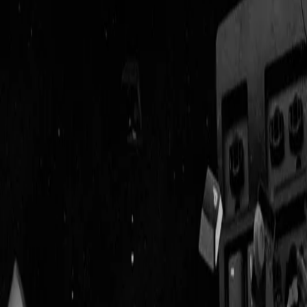
Geenstijl
Vlijmscherp en
ongefilterd nieuws