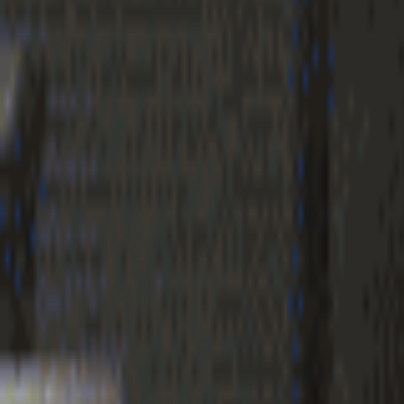
Geenstijl
Vlijmscherp en
ongefilterd nieuws